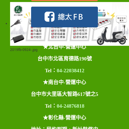
★北台中-營運中心
2019fb-0924-.jpg
台中市北區育德路190號
Tel：
04-22038412
★南台中-營運中心
台中市大里區大智路617號之5
Tel：
04-24876818
★彰化縣-營運中心