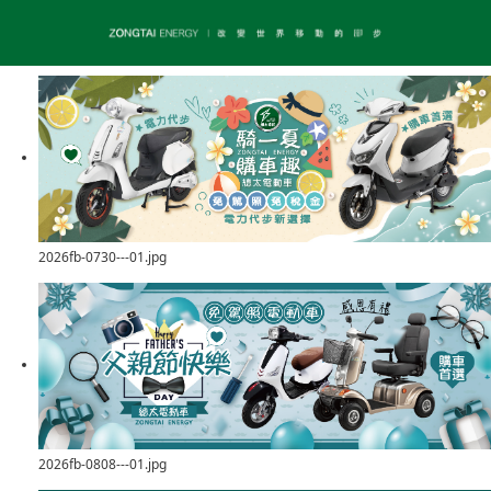
2026fb-0730---01.jpg
2026fb-0808---01.jpg